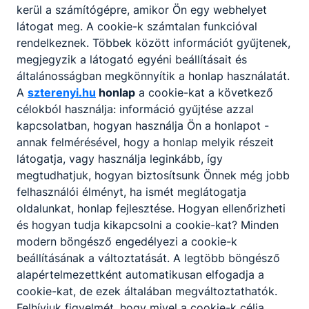
kerül a számítógépre, amikor Ön egy webhelyet
látogat meg. A cookie-k számtalan funkcióval
A SZAKKÉPZETTSÉGGEL RENDELKEZŐ
rendelkeznek. Többek között információt gyűjtenek,
megjegyzik a látogató egyéni beállításait és
mechatronikai berendezések, gépek,
általánosságban megkönnyítik a honlap használatát.
gépsorok építését, üzembehelyezését,
A
szterenyi.hu
honlap
a cookie-kat a következő
üzemeltetését, karbantartását és javítását
célokból használja: információ gyűjtése azzal
végzi;
kapcsolatban, hogyan használja Ön a honlapot -
munkája során a műszaki dokumentáció, a
annak felmérésével, hogy a honlap melyik részeit
gépészeti összeállítási rajzok, a villamos,
látogatja, vagy használja leginkább, így
pneumatikus és hidraulikus kapcsolási
megtudhatjuk, hogyan biztosítsunk Önnek még jobb
rajzok alapján a berendezések elektromos
felhasználói élményt, ha ismét meglátogatja
és gépészeti részeit építi össze;
oldalunkat, honlap fejlesztése. Hogyan ellenőrizheti
a zavartalan üzemvitelhez szükséges
és hogyan tudja kikapcsolni a cookie-kat? Minden
beállításokat elvégzi;
modern böngésző engedélyezi a cookie-k
feltölti a vezérlőprogramokat, azokat
beállításának a változtatását. A legtöbb böngésző
szükség szerint beállítja;
alapértelmezettként automatikusan elfogadja a
üzemzavar esetén a rendelkezésre álló
cookie-kat, de ezek általában megváltoztathatók.
dokumentáció alapján, műszeres
Felhívjuk figyelmét, hogy mivel a cookie-k célja