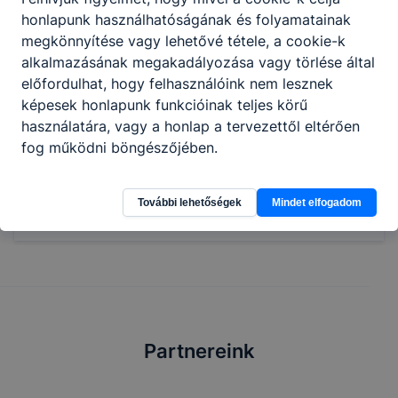
vizsgálatok segítségével hibabehatárolást
honlapunk használhatóságának és folyamatainak
végez;
megkönnyítése vagy lehetővé tétele, a cookie-k
a szükséges alkatrészek,
alkalmazásának megakadályozása vagy törlése által
alkatrészcsoportok, javításával, cseréjével,
előfordulhat, hogy felhasználóink nem lesznek
beállításával elhárítja az üzemzavarokat.
képesek honlapunk funkcióinak teljes körű
használatára, vagy a honlap a tervezettől eltérően
fog működni böngészőjében.
Megosztás
További lehetőségek
Mindet elfogadom
Partnereink