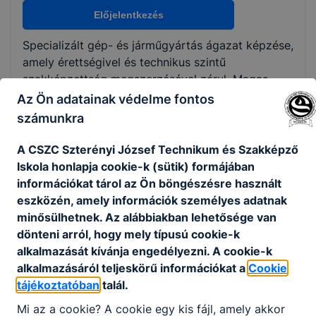
Nem válaszható
Előjelentkezés
Specializált gép- és járműgyártás ágazat képzése,
KKK/PTT
amely érettségivel és technikus szintű
KKK letöltése (pdf)
szakképzettség megszerzésével zárul. Magas
PTT letöltése (pdf)
automatizáltságú termelőberendezés,
Az Ön adatainak védelme fontos
berendezéscsoport hibameghatározását végzi, a
számunkra
hidraulikus, pneumatikus, IT vezérelt villamos
Okleveles technikusképzés
rendszerekben hibajavítást végez.
A CSZC Szterényi József Technikum és Szakképző
Nem
Iskola honlapja cookie-k (sütik) formájában
Ajánlott minden fiatal számára, aki érdeklődik a
információkat tárol az Ön böngészésre használt
mechatronikai berendezések (gépész, villamos és
eszközén, amely információk személyes adatnak
IT) területek iránt, szeret szerelni, javítani.
minősülhetnek. Az alábbiakban lehetősége van
dönteni arról, hogy mely típusú cookie-k
alkalmazását kívánja engedélyezni. A cookie-k
KOMPETENCIAELVÁRÁS
alkalmazásáról teljeskörű információkat a
Cookie
Műszaki érzék, gyors, felelősségteljes
tájékoztatóban
talál.
döntéshozatal, rendszerszemlélet, csapatmunka,
felelősségtudat.
Mi az a cookie? A cookie egy kis fájl, amely akkor