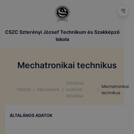
CSZC Szterényi József Technikum és Szakképző
Iskola
Mechatronikai technikus
Felnőttek
Mechatronikai
/
/
/
Főoldal
Képzéseink
szakmai
technikus
oktatása
ÁLTALÁNOS ADATOK