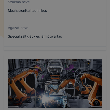
Szakma neve
Mechatronikai technikus
Ágazat neve
Specializált gép- és járműgyártás
Szakmajegyzék száma
507141912
Képzés időtartama
2 év
Választható szakmairányok: