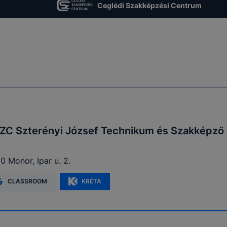
Ceglédi Szakképzési Centrum
 eltérően fog működni böngészőjében.
ZC Szterényi József Technikum és Szakképző 
0 Monor, Ipar u. 2.
CLASSROOM
KRÉTA