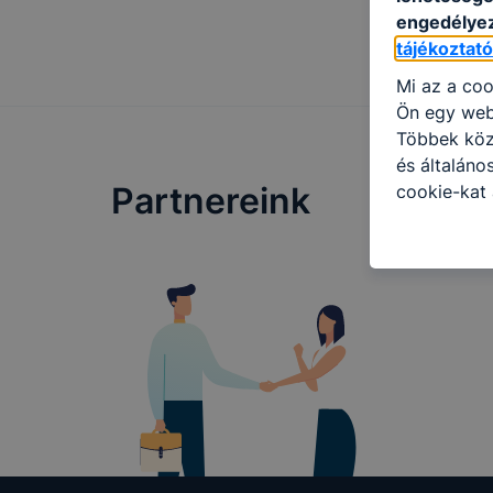
engedélyez
tájékoztat
Mi az a coo
Ön egy web
Többek közö
és általáno
Partnereink
cookie-kat 
kapcsolatba
honlap mely
hogyan bizt
oldalunkat,
cookie-kat
változtatás
a cookie-ka
mivel a coo
megkönnyít
megakadályo
lesznek kép