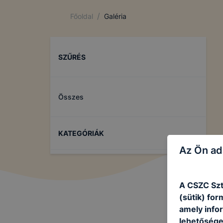
/
Főoldal
Galéria
SZŰRÉS
Összes
KATEGÓRIÁK
Az Ön ad
A CSZC Szt
(sütik) fo
amely info
lehetősége 