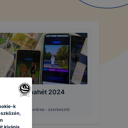
igitális Témahét 2024
4. április 12.
|
ookie-k
álné Krokavecz Andrea - szerkesztő
eszközén,
an
t kívánja