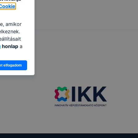
Cookie
re, amikor
elkeznek.
llításait
u
honlap
a
ogy a
et elfogadom
atjuk,
eglátogatja
ikapcsolni a
ásának a
 elfogadja
t, hogy
k
 nem
 a honlap a