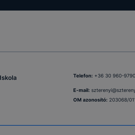
Telefon:
+36 30 960-979
Iskola
E-mail:
szterenyi@sztereny
OM azonosító:
203068/01