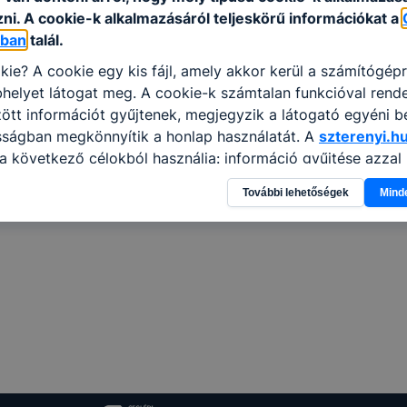
ni. A cookie-k alkalmazásáról teljeskörű információkat a
óban
talál.
kie? A cookie egy kis fájl, amely akkor kerül a számítógép
helyet látogat meg. A cookie-k számtalan funkcióval rend
tt információt gyűjtenek, megjegyzik a látogató egyéni beá
sságban megkönnyítik a honlap használatát. A
szterenyi.h
a következő célokból használja: információ gyűjtése azzal
n, hogyan használja Ön a honlapot -annak felmérésével, h
További lehetőségek
Mind
ik részeit látogatja, vagy használja leginkább, így megtudh
osítsunk Önnek még jobb felhasználói élményt, ha ismét m
 honlap fejlesztése. Hogyan ellenőrizheti és hogyan tudja k
? Minden modern böngésző engedélyezi a cookie-k beállít
át. A legtöbb böngésző alapértelmezettként automatikusan
t, de ezek általában megváltoztathatók. Felhívjuk figyelmé
kie-k célja honlapunk használhatóságának és folyamataina
ése vagy lehetővé tétele, a cookie-k alkalmazásának
zása vagy törlése által előfordulhat, hogy felhasználóink
esek honlapunk funkcióinak teljes körű használatára, vagy