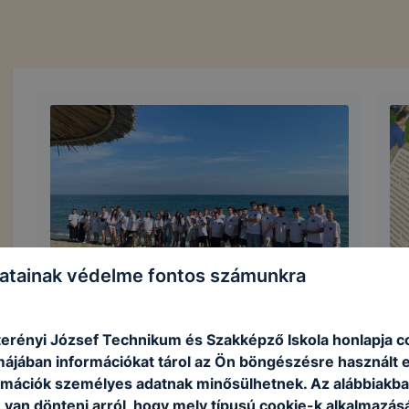
atainak védelme fontos számunkra
Erasmus 2024. ősz
D
2024. szeptember 26.
|
Vezetőség
202
erényi József Technikum és Szakképző Iskola honlapja c
Ga
rmájában információkat tárol az Ön böngészésre használt 
rmációk személyes adatnak minősülhetnek. Az alábbiakb
van dönteni arról, hogy mely típusú cookie-k alkalmazásá